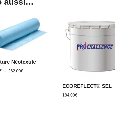
e aussi…
ure Néotextile
€
–
262,00
€
ECOREFLECT® SEL
184,00
€