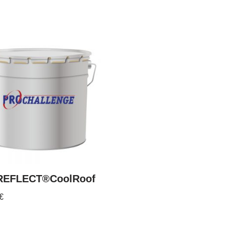
EFLECT®CoolRoof
€